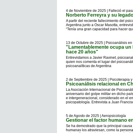
4 de Noviembre de 2025 | Falleció el pas
Norberto Ferreyra y su legad
A partir del reciente fallecimiento del ps
Argentina junto a Oscar Masotta, entrevi
“Tenía una gran capacidad para hacer que 
13 de Octubre de 2025 | Psicoanálisis en
"Lamentablemente ocupa un 
hace 20 años"
Entrevistamos a Javier Ravinet, psicoanal
quien nos comenta el lugar del psicoanáli
psicoanalíticas de Argentina
2 de Septiembre de 2025 | Psicoterapia
Psicoanálisis relacional en Ch
La Asociación Internacional de Psicoanáli
aniversario del golpe militar en dicho país
e intergeneracional, considerado en el e
psicopatología. Entrevista a Juan Francisc
5 de Agosto de 2025 | Aeropsicología
Gestionar el factor humano en
Se ha demostrado que la principal causa
humanas los atraviesan, como la personali