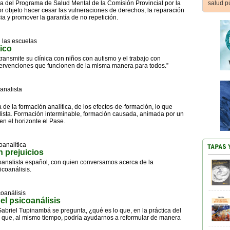
a del Programa de Salud Mental de la Comisión Provincial por la
salud p
por objeto hacer cesar las vulneraciones de derechos; la reparación
ia y promover la garantía de no repetición.
 las escuelas
ico
 transmite su clínica con niños con autismo y el trabajo con
ntervenciones que funcionen de la misma manera para todos.”
analista
 la formación analítica, de los efectos-de-formación, lo que
lista. Formación interminable, formación causada, animada por un
en el horizonte el Pase.
oanalítica
n prejuicios
oanalista español, con quien conversamos acerca de la
icoanálisis.
coanálisis
el psicoanálisis
 Gabriel Tupinambá se pregunta, ¿qué es lo que, en la práctica del
te que, al mismo tiempo, podría ayudarnos a reformular de manera