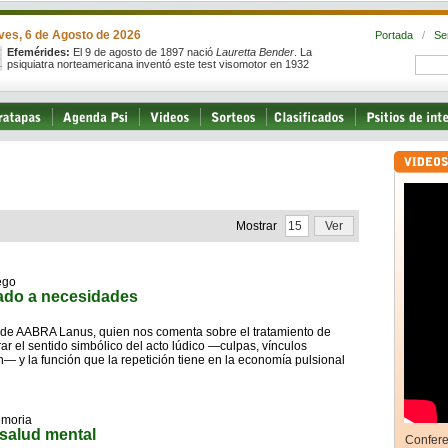
ves, 6 de Agosto de 2026
Portada
/
Se
Efemérides:
El 9 de agosto de 1897 nació
Lauretta Bender
. La
psiquiatra norteamericana inventó este test visomotor en 1932
Mostrar
ego
lado a necesidades
a de AABRA Lanus, quien nos comenta sobre el tratamiento de
orar el sentido simbólico del acto lúdico —culpas, vínculos
ón— y la función que la repetición tiene en la economía pulsional
emoria
salud mental
Confere