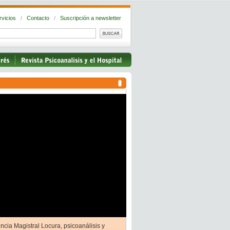
rvicios
/
Contacto
/
Suscripción a newsletter
ncia Magistral Locura, psicoanálisis y