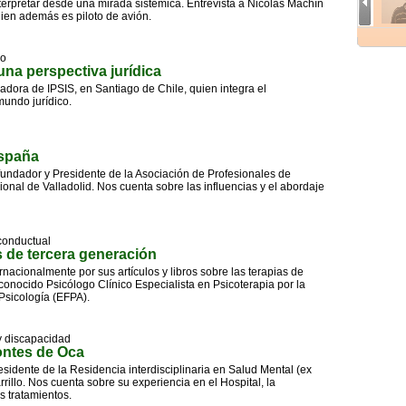
terpretar desde una mirada sistémica. Entrevista a Nicolás Machín
uien además es piloto de avión.
co
una perspectiva jurídica
dora de IPSIS, en Santiago de Chile, quien integra el
 mundo jurídico.
España
undador y Presidente de la Asociación de Profesionales de
onal de Valladolid. Nos cuenta sobre las influencias y el abordaje
conductual
s de tercera generación
rnacionalmente por sus artículos y libros sobre las terapias de
conocido Psicólogo Clínico Especialista en Psicoterapia por la
Psicología (EFPA).
y discapacidad
ontes de Oca
sidente de la Residencia interdisciplinaria en Salud Mental (ex
llo. Nos cuenta sobre su experiencia en el Hospital, la
os tratamientos.