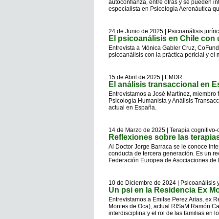
autoconfianza, entre otras y se pueden in
especialista en Psicología Aeronáutica q
24 de Junio de 2025 | Psicoanálisis juríri
El psicoanálisis en Chile con 
Entrevista a Mónica Gabler Cruz, CoFunda
psicoanálisis con la práctica pericial y el
15 de Abril de 2025 | EMDR
El análisis transaccional en 
Entrevistamos a José Martínez, miembro f
Psicología Humanista y Análisis Transacci
actual en España.
14 de Marzo de 2025 | Terapia cognitivo-
Reflexiones sobre las terapia
Al Doctor Jorge Barraca se le conoce inte
conducta de tercera generación. Es un re
Federación Europea de Asociaciones de 
10 de Diciembre de 2024 | Psicoanálisis 
Un psi en la Residencia Ex M
Entrevistamos a Emilse Perez Arias, ex Re
Montes de Oca), actual RISaM Ramón Carri
interdisciplina y el rol de las familias en l