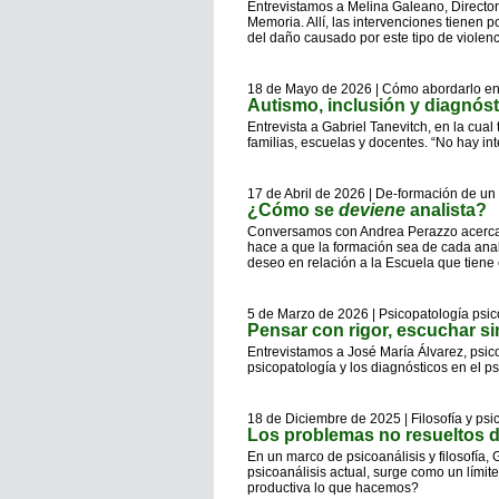
Entrevistamos a Melina Galeano, Director
Memoria. Allí, las intervenciones tienen 
del daño causado por este tipo de violenc
18 de Mayo de 2026 | Cómo abordarlo en
Autismo, inclusión y diagnóst
Entrevista a Gabriel Tanevitch, en la cual
familias, escuelas y docentes. “No hay i
17 de Abril de 2026 | De-formación de un 
¿Cómo se
deviene
analista?
Conversamos con Andrea Perazzo acerca de
hace a que la formación sea de cada ana
deseo en relación a la Escuela que tiene 
5 de Marzo de 2026 | Psicopatología psic
Pensar con rigor, escuchar si
Entrevistamos a José María Álvarez, psic
psicopatología y los diagnósticos en el ps
18 de Diciembre de 2025 | Filosofía y psi
Los problemas no resueltos d
En un marco de psicoanálisis y filosofía,
psicoanálisis actual, surge como un lími
productiva lo que hacemos?