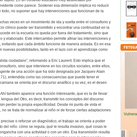
del sujeto. En un contexto educativo muy atravesado por
n evidente como parece. Sostener esa dimensión implica no reducir
re todo, no suponer que hay intervenciones que funcionan de la
muchas veces en un movimiento de ida y vuelta entre el consultorio y
io clínico puede ser transmitido y encontrar una continuidad en la
sucede en la escuela no queda por fuera del tratamiento, sino que
do y elaborado. Este intercambio permite afinar las intervenciones y
e, evitando que cada ámbito funcione de manera aislada. Es en esa
 nuevas posibilidades, tanto en el lazo con el aprendizaje como
lista ciudadano”, retomando a Eric Laurent. Esto implica que el
sultorio, sino que interviene en los circuitos sociales, entre ellos,
agente de una acción que ha sido designada por Jacques-Alain
 171), entendida como las consecuencias que puede tener el
caniana se orienta por el discurso analítico y su vez, es el deseo
Ahí también aparece una función interesante, que es la de llevar
a lengua del Otro, es decir, transmitir los conceptos del discurso
sin perder la propia especificidad. Desde mi punto de vista el
, no se trata de normalizar al niño ni de forzar ciertas adaptaciones
Vulnera
recisar o reforzar un diagnóstico, el trabajo se orienta a poder
o del niño: cómo se regula, qué le resulta invasivo, qué cosas le
ngancha con una actividad o con un otro. Esa transmisión resulta