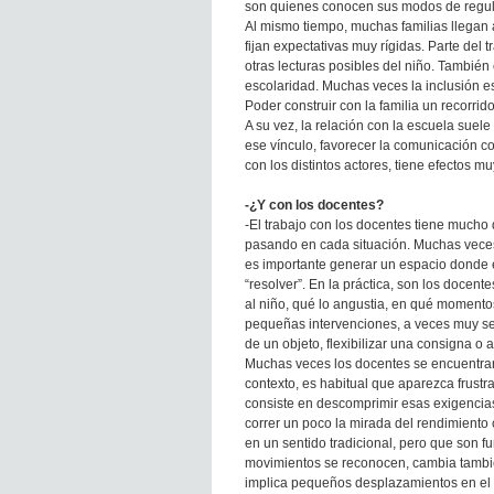
son quienes conocen sus modos de regula
Al mismo tiempo, muchas familias llegan
fijan expectativas muy rígidas. Parte del 
otras lecturas posibles del niño. También 
escolaridad. Muchas veces la inclusión e
Poder construir con la familia un recorrid
A su vez, la relación con la escuela suel
ese vínculo, favorecer la comunicación con
con los distintos actores, tiene efectos m
-¿Y con los docentes?
-El trabajo con los docentes tiene mucho 
pasando en cada situación. Muchas veces
es importante generar un espacio donde 
“resolver”. En la práctica, son los docen
al niño, qué lo angustia, en qué momento
pequeñas intervenciones, a veces muy sen
de un objeto, flexibilizar una consigna o
Muchas veces los docentes se encuentran
contexto, es habitual que aparezca frustr
consiste en descomprimir esas exigencias
correr un poco la mirada del rendimiento
en un sentido tradicional, pero que son 
movimientos se reconocen, cambia también
implica pequeños desplazamientos en el a