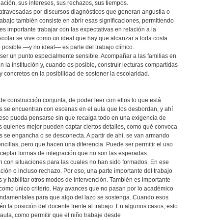
ción, sus intereses, sus rechazos, sus tiempos.
 atravesadas por discursos diagnósticos que generan angustia o
trabajo también consiste en abrir esas significaciones, permitiendo
es importante trabajar con las expectativas en relación a la
scolar se vive como un ideal que hay que alcanzar a toda costa.
o posible —y no ideal— es parte del trabajo clínico.
e ser un punto especialmente sensible. Acompañar a las familias en
 la institución y, cuando es posible, construir lecturas compartidas
uy concretos en la posibilidad de sostener la escolaridad.
de construcción conjunta, de poder leer con ellos lo que está
 se encuentran con escenas en el aula que los desbordan, y ahí
eso pueda pensarse sin que recaiga todo en una exigencia de
tes quienes mejor pueden captar ciertos detalles, como qué convoca
s se engancha o se desconecta. A partir de ahí, se van armando
cillas, pero que hacen una diferencia. Puede ser permitir el uso
 aceptar formas de integración que no son las esperadas.
 con situaciones para las cuales no han sido formados. En ese
ación o incluso rechazo. Por eso, una parte importante del trabajo
 y habilitar otros modos de intervención. También es importante
 como único criterio. Hay avances que no pasan por lo académico
fundamentales para que algo del lazo se sostenga. Cuando esos
 la posición del docente frente al trabajo. En algunos casos, esto
ula, como permitir que el niño trabaje desde