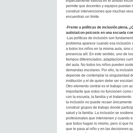
especialmente valiosa en el ámbito escol
permite que docentes y equipos puedan le
construir intervenciones que muchas vece
encuentran un límite.
-Frente a políticas de inclusión plena, 
autista/con psicosis en una escuela c
-Las políticas de inclusión son fundament
problema aparece cuando esa inclusión 
a todos los niños en la misma aula, sino
presencia allí. En este sentido, uno de los 
tiempos diferenciados, adaptaciones curri
del aula. No todos los niños pueden sos
demandas escolares. Por ello, la inclusi
depende de contemplar la singularidad del
institución y el de quien debe ser escolar
Otro elemento central es el trabajo con 
importante que estos no funcionen como u
con la escuela, la familia y el tratamien
la inclusión no puede recaer únicamente 
construir grupos de trabajo donde partici
salud y la familia. La inclusión se sostie
profesionales que intervienen y cuando es
que todos hagan lo mismo, pero sí que ha
que le pasa al niño y en las decisiones q