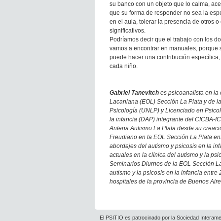
su banco con un objeto que lo calma, acep
que su forma de responder no sea la espe
en el aula, tolerar la presencia de otros
significativos.
Podríamos decir que el trabajo con los do
vamos a encontrar en manuales, porque se
puede hacer una contribución específica,
cada niño.
Gabriel Tanevitch
es psicoanalista en la
Lacaniana (EOL) Sección La Plata y de la
Psicología (UNLP) y Licenciado en Psico
la infancia (DAP) integrante del CICBA-I
Antena Autismo La Plata desde su creaci
Freudiano en la EOL Sección La Plata ent
abordajes del autismo y psicosis en la 
actuales en la clínica del autismo y la ps
Seminarios Diurnos de la EOL Sección La 
autismo y la psicosis en la infancia entr
hospitales de la provincia de Buenos Aire
El PSITIO es patrocinado por la Sociedad Interame