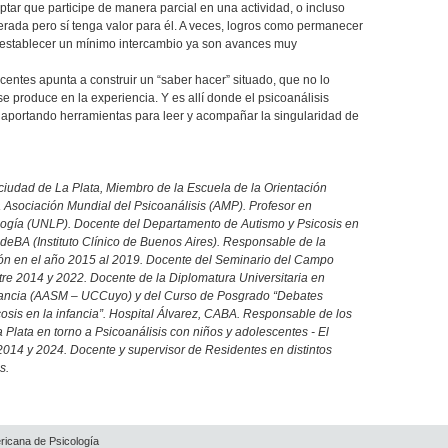
tar que participe de manera parcial en una actividad, o incluso
rada pero sí tenga valor para él. A veces, logros como permanecer
 o establecer un mínimo intercambio ya son avances muy
centes apunta a construir un “saber hacer” situado, que no lo
 produce en la experiencia. Y es allí donde el psicoanálisis
 aportando herramientas para leer y acompañar la singularidad de
 ciudad de La Plata, Miembro de la Escuela de la Orientación
 Asociación Mundial del Psicoanálisis (AMP). Profesor en
logía (UNLP). Docente del Departamento de Autismo y Psicosis en
CdeBA (Instituto Clínico de Buenos Aires). Responsable de la
ón en el año 2015 al 2019. Docente del Seminario del Campo
re 2014 y 2022. Docente de la Diplomatura Universitaria en
infancia (AASM – UCCuyo) y del Curso de Posgrado “Debates
icosis en la infancia”. Hospital Álvarez, CABA. Responsable de los
Plata en torno a Psicoanálisis con niños y adolescentes - El
e 2014 y 2024. Docente y supervisor de Residentes en distintos
s.
ricana de Psicología