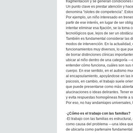
fragmentación y se generan condiciones
Un punto clave es prestar atención y hace
denomina “islotes de competencia”. Esto
Por ejemplo, un niño interesado en trene
partir de ese interés, en lugar de ser ob
intentar eliminar esa fijación, se la tom
tecnológicos que, lejos de ser un obstác
También es fundamental considerar las di
modos de intervención. En la actualidad,
funcionamientos muy diversos, lo que pued
de borrar distinciones clínicas important
ubicar al niño dentro de una categoría —def
entender cómo funciona, cuáles son sus m
cuerpo. En ese sentido, en el autismo m
al encapsulamiento, apoyándose en las in
psicosis, en cambio, el trabajo suele orie
que puede presentarse como más abierta
alucinaciones o ideas delirantes. Tener e
y evita respuestas homogéneas frente a s
Por eso, no hay andamiajes universales, 
-
¿Cómo es el trabajo con las familias?
-El trabajo con las familias es estructural
como causa del problema —una idea que 
de ubicarla como partenaire fundamental.