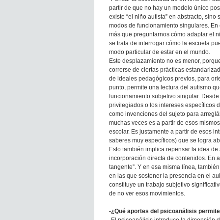
partir de que no hay un modelo único pos
existe “el niño autista” en abstracto, sino
modos de funcionamiento singulares. En 
más que preguntarnos cómo adaptar el ni
se trata de interrogar cómo la escuela pu
modo particular de estar en el mundo.
Este desplazamiento no es menor, porqu
correrse de ciertas prácticas estandariza
de ideales pedagógicos previos, para orie
punto, permite una lectura del autismo qu
funcionamiento subjetivo singular. Desde
privilegiados o los intereses específicos
como invenciones del sujeto para arreglár
muchas veces es a partir de esos mismos 
escolar. Es justamente a partir de esos int
saberes muy específicos) que se logra abr
Esto también implica repensar la idea de 
incorporación directa de contenidos. En a
tangente”. Y en esa misma línea, también
en las que sostener la presencia en el aula
constituye un trabajo subjetivo significativ
de no ver esos movimientos.
-¿Qué aportes del psicoanálisis permite