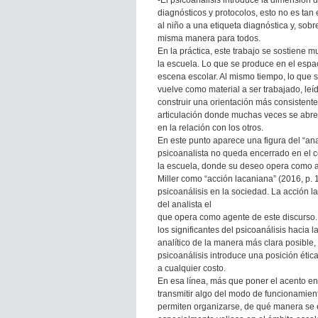
-El psicoanálisis introduce la dimensión 
diagnósticos y protocolos, esto no es ta
al niño a una etiqueta diagnóstica y, sob
misma manera para todos.
En la práctica, este trabajo se sostiene 
la escuela. Lo que se produce en el espac
escena escolar. Al mismo tiempo, lo que 
vuelve como material a ser trabajado, leí
construir una orientación más consistent
articulación donde muchas veces se abren
en la relación con los otros.
En este punto aparece una figura del “ana
psicoanalista no queda encerrado en el con
la escuela, donde su deseo opera como 
Miller como “acción lacaniana” (2016, p.
psicoanálisis en la sociedad. La acción la
del analista el
que opera como agente de este discurso. 
los significantes del psicoanálisis hacia l
analítico de la manera más clara posible, 
psicoanálisis introduce una posición ética
a cualquier costo.
En esa línea, más que poner el acento en p
transmitir algo del modo de funcionamient
permiten organizarse, de qué manera se e