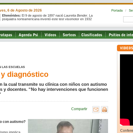
ves, 6 de Agosto de 2026
Portada
/
Se
Efemérides:
El 9 de agosto de 1897 nació
Lauretta Bender
. La
psiquiatra norteamericana inventó este test visomotor en 1932
N LAS ESCUELAS
 y diagnóstico
en la cual transmite su clínica con niños con autismo
las y docentes. “No hay intervenciones que funcionen
”
Compartir
ño con autismo?
Confere
tismo implica