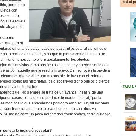
salud p
ible, porque no
 sujetos con
ese sentido,
ño a la escuela,
ede alojar ese
e supone
das que parten
ntarse en una lógica del caso por caso. El psicoanálisis, en este
e no lo reduce a un déficit, sino que lo piensa como un modo de
 ahí, fenómenos como el encapsulamiento, los objetos
 dejan de ser vistos como obstáculos a eliminar y pueden ser leídos
selas con aquello que le resulta invasivo. De hecho, en la práctica
elementos que se abre una vía posible de lazo con el entorno
ereses (como las historietas, los dispositivos tecnológicos o ciertos
ir una vía de inclusión.
aprendizaje. No siempre se trata de un avance lineal ni de una
lgunos casos, el acceso se produce de manera lateral, “por la
 se modifica lo que entendemos por logro escolar. Hay situaciones
, construir cierta rutina o tolerar el encuentro con otros ya
o. Si uno no corre un poco los criterios tradicionales, corre el riesgo
n pensar la inclusión escolar?