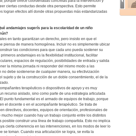
ar, porque ofrece coordenadas concretas para la intervención y
er ciertas conductas desde otra perspectiva. Esto permite
s logran efectos allí donde otras propuestas más estandarizadas
¿Qué andamiajes sugerís para la escolaridad de un niño
omún?
ales en tanto garantizan un derecho, pero insisto en que el
se piensa de manera homogénea. Incluir no es simplemente ubicar
 construir las condiciones para que cada uno pueda sostener su
primeros andamiajes es la flexibilidad institucional, facilitar
culares, espacios de regulación, posibilidades de entrada y salida
tener la misma jornada ni responder del mismo modo a las
ón no debe sostenerse de cualquier manera, su efectivización
 sujeto y de la construcción de un doble consentimiento, el de la
izado.
acompañantes terapéuticos o dispositivos de apoyo y es muy
n recurso aislado, sino como parte de una estrategia articulada
to. El punto fundamental es el armado de equipos de trabajo, porque
en el docente o en el acompañante terapéutico. Se trata de
pen directivos, docentes, equipos de orientación, profesionales de
ne mucho mejor cuando hay un trabajo conjunto entre los distintos
 posible construir una línea de trabajo compartida. Esto no implica
ya cierta coherencia en las intervenciones, en los modos de leer lo
ue se toman. Cuando esa articulación se logra, se evita la