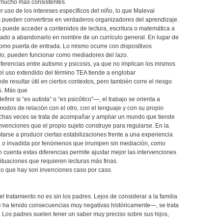
 mucho más consistentes.
r uso de los intereses específicos del niño, lo que Maleval
s pueden convertirse en verdaderos organizadores del aprendizaje.
s puede acceder a contenidos de lectura, escritura o matemática a
ligado a abandonarlo en nombre de un currículo general. En lugar de
a como puerta de entrada. Lo mismo ocurre con dispositivos
ulo, pueden funcionar como mediadores del lazo.
ferencias entre autismo y psicosis, ya que no implican los mismos
 el uso extendido del término TEA tiende a englobar
e resultar útil en ciertos contextos, pero también corre el riesgo
es. Más que
inir si “es autista” o “es psicótico”—, el trabajo se orienta a
odos de relación con el otro, con el lenguaje y con su propio
uchas veces se trata de acompañar y ampliar un mundo que tiende
venciones que el propio sujeto construye para regularse. En la
ntarse a producir ciertas estabilizaciones frente a una experiencia
 o invadida por fenómenos que irrumpen sin mediación, como
n cuenta estas diferencias permite ajustar mejor las intervenciones
ituaciones que requieren lecturas más finas.
lo que hay son invenciones caso por caso.
, el tratamiento no es sin los padres. Lejos de considerar a la familia
ha tenido consecuencias muy negativas históricamente—, se trata
 Los padres suelen tener un saber muy preciso sobre sus hijos,