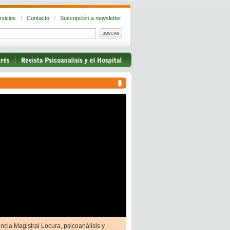
rvicios
/
Contacto
/
Suscripción a newsletter
ncia Magistral Locura, psicoanálisis y