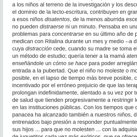
a los niños al terreno de la investigación y los desc
el dominio de la lecto-escritura, contribuyen en g
a esos niños
disatentos
, de la menos aburrida esce
no pueden
distraerse
ni un minuto. Pensaba en una
problemas para
concentrarse
en su último año de p
medican con Ritalina durante un mes y medio --a di
cuya
distracción
cede, cuando su madre se toma el 
un método de estudio; quería tener a la mamá aten
enseñándole un
cómo se hace
para poder arreglá
entrada a la pubertad. Que el niño no moleste o m
posible, en el lapso de tiempo más breve posible, c
incentivado por el erróneo prejuicio de que las tera
prolongan indefinidamente, alentado a su vez por t
de salud que tienden progresivamente a restringir 
en las instituciones públicas. Con los tiempos que co
panacea ha alcanzado también a nuestros niños, 
entrenados bajo presión a responder puntualment
sus hijos ... para que no molesten ... con la adquisi
de juguetitos cada vez más exóticos, que se ofrec