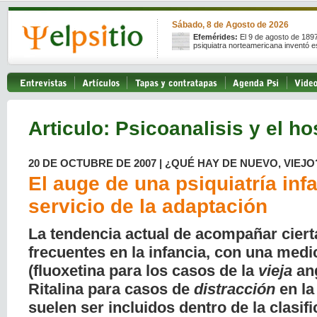
Sábado, 8 de Agosto de 2026
Efemérides:
El 9 de agosto de 189
psiquiatra norteamericana inventó e
Articulo: Psicoanalisis y el ho
20 DE OCTUBRE DE 2007 | ¿QUÉ HAY DE NUEVO, VIEJO
El auge de una psiquiatría infan
servicio de la adaptación
La tendencia actual de acompañar ciert
frecuentes en la infancia, con una med
(fluoxetina para los casos de la
vieja
ang
Ritalina para casos de
distracción
en la
suelen ser incluidos dentro de la clasif