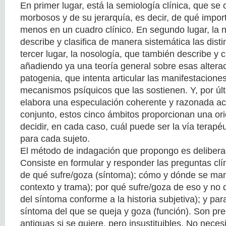
En primer lugar, está la semiología clínica, que se
morbosos y de su jerarquía, es decir, de qué impo
menos en un cuadro clínico. En segundo lugar, la 
describe y clasifica de manera sistemática las disti
tercer lugar, la nosología, que también describe y cl
añadiendo ya una teoría general sobre esas altera
patogenia, que intenta articular las manifestaciones
mecanismos psíquicos que las sostienen. Y, por últi
elabora una especulación coherente y razonada ac
conjunto, estos cinco ámbitos proporcionan una ori
decidir, en cada caso, cuál puede ser la vía terap
para cada sujeto.
El método de indagación que propongo es delibera
Consiste en formular y responder las preguntas cl
de qué sufre/goza (síntoma); cómo y dónde se man
contexto y trama); por qué sufre/goza de eso y no 
del síntoma conforme a la historia subjetiva); y par
síntoma del que se queja y goza (función). Son pr
antiguas si se quiere, pero insustituibles. No nece