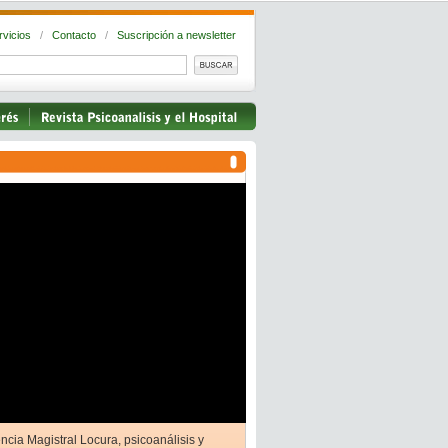
rvicios
/
Contacto
/
Suscripción a newsletter
ncia Magistral Locura, psicoanálisis y