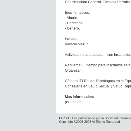
Coordinadora General: Gabriela Perrotta.
Ejes Temáticos:
- Aborto.
- Derechos.
- Género.
Invitada:
Viviana Mazur
Actividad no arancelada – con Inscripción
Recuerde: El tiempo para inscribirse es h
Organizan:
Cátedra “El Rol del Psicólogo/a en el Equi
Consejería en Salud Sexual y Salud Repr
Mas informacion:
psi.uba.ar
El PSITIO es patrocinado por la Sociedad Interame
Copyright ©2006-2026 All Rights Reserved