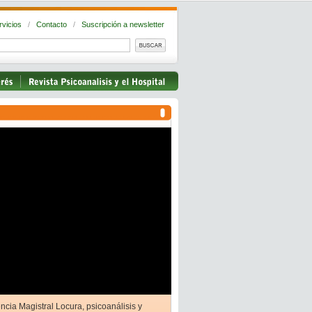
rvicios
/
Contacto
/
Suscripción a newsletter
ncia Magistral Locura, psicoanálisis y